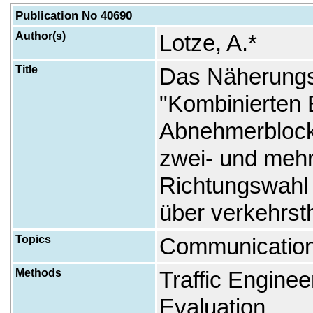
Publication No 40690
Author(s)
Lotze, A.*
Title
Das Näherungs
"Kombinierten 
Abnehmerblock
zwei- und mehr
Richtungswahl 
über verkehrst
Topics
Communication
Methods
Traffic Engine
Evaluation