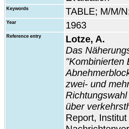
Keywords
TABLE; M/M/
Year
1963
Reference entry
Lotze, A.
Das Näherungs
"Kombinierten 
Abnehmerblock
zwei- und mehr
Richtungswahl 
über verkehrst
Report, Institut
Nachrichtenver